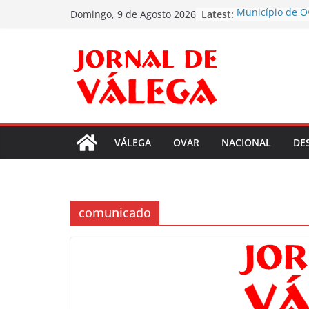
Skip
Latest:
Município de O
Domingo, 9 de Agosto 2026
to
evento para aju
sucesso no Lin
content
VÁLEGA PREPAR
DE FESTA EM 
PADROEIRA
CARNAVAL DE 
MÁXIMA PARA V
DA ALEGRIA
Museu Escolar 
VÁLEGA
OVAR
NACIONAL
DE
Inaugurou IM
Escola Oliveira
Anos
comunicado